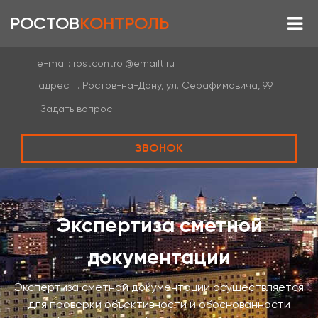
РОСТОВ
КОНТРОЛЬ
e-mail:
rostcontrol@emailt.ru
адрес:
г. Ростов-на-Дону, ул. Серафимовича, 99
Задать вопрос
ЗВОНОК
Экспертиза сметной
документации
Экспертиза сметной документации осуществляется
для проверки объективности и обоснованности