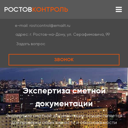
РОСТОВ
КОНТРОЛЬ
e-mail:
rostcontrol@emailt.ru
адрес:
г. Ростов-на-Дону, ул. Серафимовича, 99
Задать вопрос
ЗВОНОК
Экспертиза сметной
документации
Экспертиза сметной документации осуществляется
для проверки объективности и обоснованности